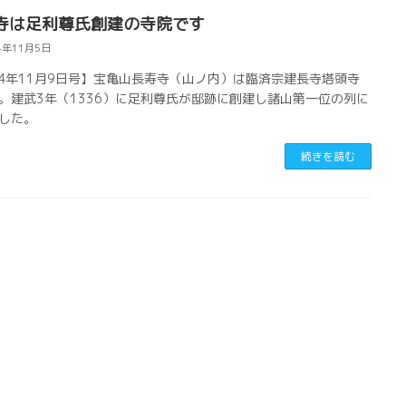
寺は足利尊氏創建の寺院です
4年11月5日
24年11月9日号】宝亀山長寿寺（山ノ内）は臨済宗建長寺塔頭寺
。建武3年（1336）に足利尊氏が邸跡に創建し諸山第一位の列に
した。
続きを読む