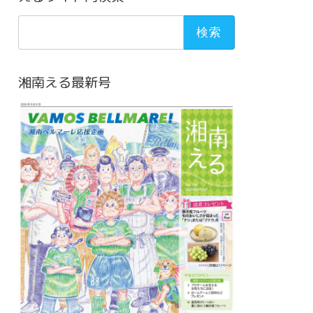
検
索:
湘南える最新号