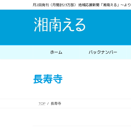
コ
ナ
月2回発刊（月間計23万部） 地域応援新聞「湘南える」〜
ン
ビ
テ
ゲ
ン
ー
ツ
シ
へ
ョ
ス
ン
ホーム
バックナンバー
キ
に
ッ
移
プ
動
長寿寺
TOP
長寿寺