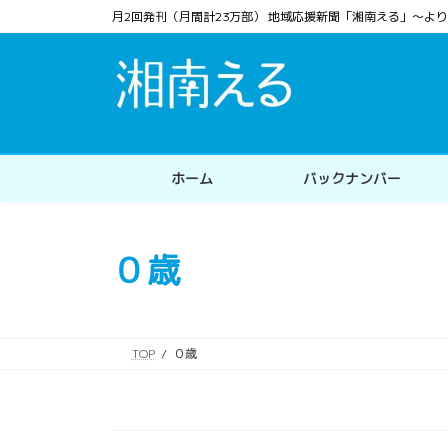
コ
ナ
月2回発刊（月間計23万部） 地域応援新聞「湘南える」〜
ン
ビ
テ
ゲ
ン
ー
ツ
シ
へ
ョ
ス
ン
ホーム
バックナンバー
キ
に
ッ
移
プ
動
０歳
TOP
０歳