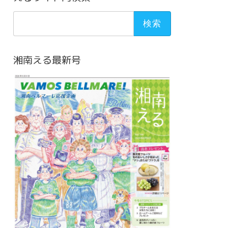
検
索:
湘南える最新号