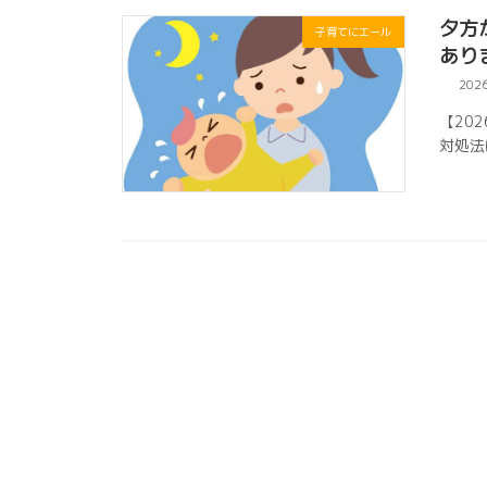
夕方
子育てにエール
あり
202
【20
対処法