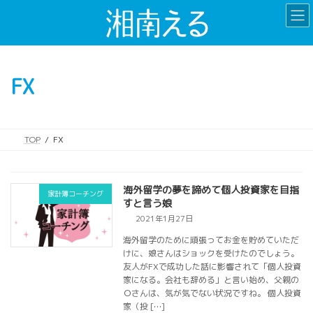
コ
ナ
ン
ビ
テ
ゲ
ン
ー
ツ
シ
FX
へ
ョ
ス
ン
キ
に
ッ
移
TOP
FX
プ
動
海外留学の夢を諦めて個人投資家を目指
家計簿コーチング
すと言う娘
2021年1月27日
海外留学のために頑張ってお金を貯めていただ
けに、娘さんはショックを受けたのでしょう。
友人がFXで成功した話に影響されて「個人投資
家になる。会社も辞める」と言い始め、父親の
Ｏさんは、気が気でない状況ですね。 個人投資
家（投 […]