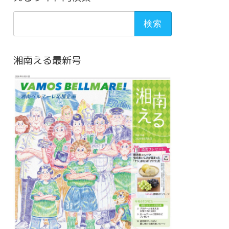
検
索:
湘南える最新号