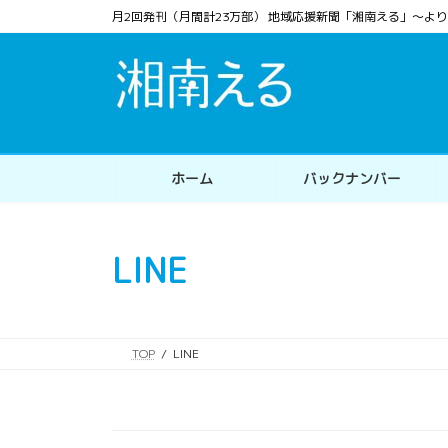
コ
ナ
月2回発刊（月間計23万部） 地域応援新聞「湘南える」〜
ン
ビ
テ
ゲ
ン
ー
ツ
シ
へ
ョ
ス
ン
ホーム
バックナンバー
キ
に
ッ
移
プ
動
LINE
TOP
LINE