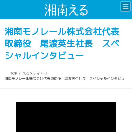
コ
ナ
ン
ビ
テ
ゲ
ン
ー
湘南モノレール株式会社代表
ツ
シ
へ
ョ
取締役 尾渡英生社長 スペ
ス
ン
キ
に
シャルインタビュー
ッ
移
プ
動
TOP
えるメディア
湘南モノレール株式会社代表取締役 尾渡英生社長 スペシャルインタビュ
ー