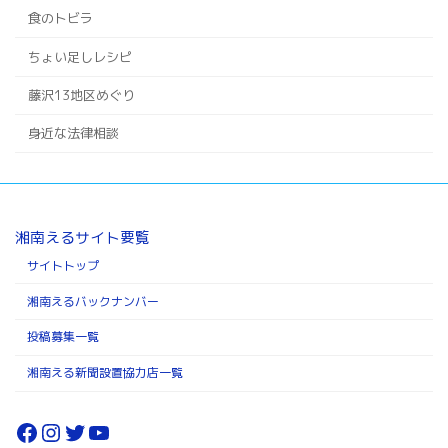
食のトビラ
ちょい足しレシピ
藤沢13地区めぐり
身近な法律相談
湘南えるサイト要覧
サイトトップ
湘南えるバックナンバー
投稿募集一覧
湘南える新聞設置協力店一覧
Facebook
Instagram
Twitter
YouTube