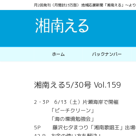
コ
ナ
月2回発刊（月間計23万部） 地域応援新聞「湘南える」〜
ン
ビ
テ
ゲ
ン
ー
ツ
シ
へ
ョ
ス
ン
ホーム
バックナンバー
キ
に
ッ
移
プ
動
湘南える5/30号 Vol.159
2・3P 6/13（土）片瀬海岸で開催
「ビーチクリーン」
「海の環境勉強会」
5P 藤沢七夕まつり「湘南歌唱王」出場
12 P お金の使い方を解決！