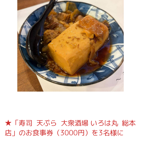
★「寿司 天ぷら 大衆酒場 いろは丸 総本
店」のお食事券（3000円）を3名様に