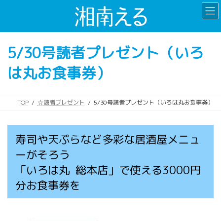
コ
ナ
ン
ビ
テ
ゲ
ン
ー
5/30号読者プレゼント（いろ
ツ
シ
へ
ョ
は丸お食事券）
ス
ン
キ
に
ッ
移
プ
動
TOP
☆読者プレゼント
5/30号読者プレゼント（いろは丸お食事券）
寿司や天ぷらなど多彩な居酒屋メニュ
ーがそろう
「いろは丸 総本店」で使える3000円
分お食事券を