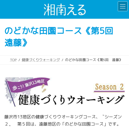
コ
ナ
ン
ビ
テ
ゲ
ン
ー
のどかな田園コース《第5回
ツ
シ
へ
ョ
遠藤》
ス
ン
キ
に
ッ
移
プ
動
TOP
健康づくりウォーキング
のどかな田園コース《第5回 遠藤》
藤沢市13地区の健康づくりウオーキングコース、〝シーズン
２〟 第５回は、遠藤地区の「のどかな田園コース」です。