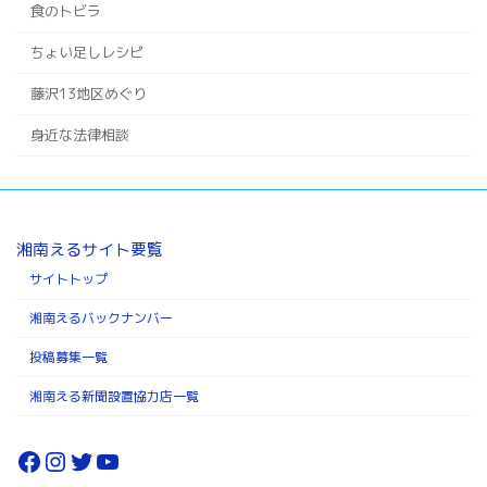
食のトビラ
ちょい足しレシピ
藤沢13地区めぐり
身近な法律相談
湘南えるサイト要覧
サイトトップ
湘南えるバックナンバー
投稿募集一覧
湘南える新聞設置協力店一覧
Facebook
Instagram
Twitter
YouTube