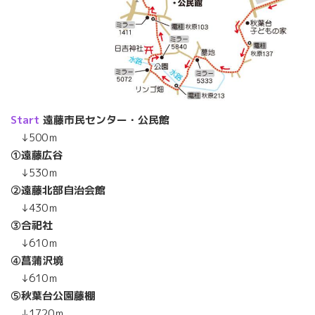
Start
遠藤市民センター・公民館
↓500ｍ
①遠藤広谷
↓530ｍ
②遠藤北部自治会館
↓430ｍ
③合祀社
↓610ｍ
④菖蒲沢境
↓610ｍ
⑤秋葉台公園藤棚
↓1720ｍ