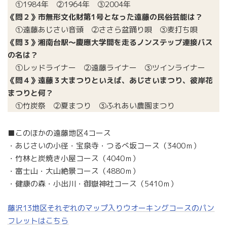
①1984年 ②1964年 ③2004年
《問２》
市無形文化財第1号となった遠藤の民俗芸能は？
①遠藤あじさい音頭 ②ささら盆踊り唄 ③麦打ち唄
《問３》
湘南台駅～慶應大学間を走るノンステップ連接バス
の名は？
①レッドライナー ②遠藤ライナー ③ツインライナー
《問４》
遠藤３大まつりといえば、あじさいまつり、彼岸花
まつりと何？
①竹炭祭 ②夏まつり ③ふれあい農園まつり
■
このほかの遠藤地区4コース
・あじさいの小径・宝泉寺・つるべ坂コース（3400ｍ）
・竹林と炭焼き小屋コース（4040ｍ）
・富士山・大山絶景コース（4880ｍ）
・健康の森・小出川・御嶽神社コース（5410ｍ）
藤沢13地区それぞれのマップ入りウオーキングコースのパン
フレットはこちら