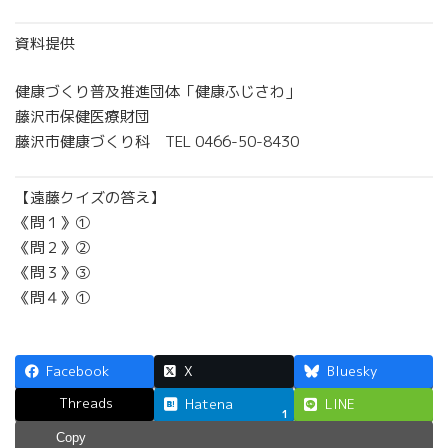
資料提供
健康づくり普及推進団体「健康ふじさわ」
藤沢市保健医療財団
藤沢市健康づくり科 TEL 0466-50-8430
【遠藤クイズの答え】
《問１》①
《問２》②
《問３》③
《問４》①
Facebook
X
Bluesky
Threads
Hatena
LINE
1
Copy