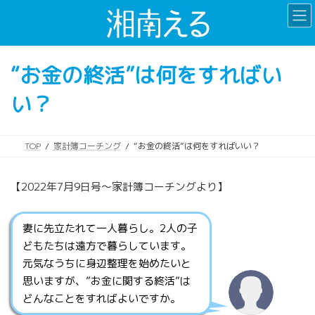
コ
ナ
ン
ビ
テ
ゲ
ン
ー
“お金の終活”は何をすればい
ツ
シ
へ
ョ
い？
ス
ン
キ
に
ッ
移
プ
動
TOP
家計簿コーチング
“お金の終活”は何をすればいい？
【2022年7月9日号〜家計簿コーチングより】
妻に先立たれて一人暮らし。2人の子
どもたちは遠方で暮らしています。
元気なうちに身辺整理を始めたいと
思いますが、”お金に関する終活”は
どんなことをすればよいですか。