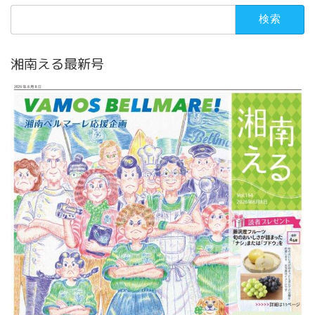
検
索:
湘南える最新号