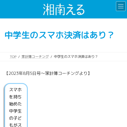
コ
ナ
ン
ビ
テ
ゲ
ン
ー
ツ
シ
中学生のスマホ決済はあり？
へ
ョ
ス
ン
キ
に
ッ
移
TOP
家計簿コーチング
中学生のスマホ決済はあり？
プ
動
【2023年8月5日号〜家計簿コーチングより】
スマホ
を持ち
始めた
中学生
の子ど
もがス