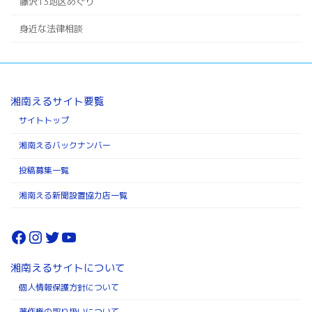
藤沢13地区めぐり
身近な法律相談
湘南えるサイト要覧
サイトトップ
湘南えるバックナンバー
投稿募集一覧
湘南える新聞設置協力店一覧
Facebook
Instagram
Twitter
YouTube
湘南えるサイトについて
個人情報保護方針について
著作権の取り扱いについて