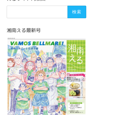
検
索:
湘南える最新号