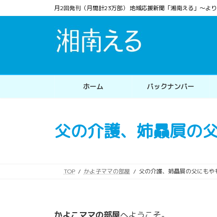
コ
ナ
月2回発刊（月間計23万部） 地域応援新聞「湘南える」〜
ン
ビ
テ
ゲ
ン
ー
ツ
シ
へ
ョ
ス
ン
ホーム
バックナンバー
キ
に
ッ
移
プ
動
父の介護、姉贔屓の
TOP
かよ子ママの部屋
父の介護、姉贔屓の父にもや
かよこママの部屋
へようこそ。