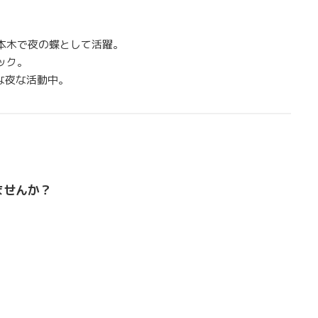
本木で夜の蝶として活躍。
ック。
な夜な活動中。
ませんか？