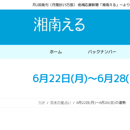
コ
ナ
月2回発刊（月間計23万部） 地域応援新聞「湘南える」〜
ン
ビ
テ
ゲ
ン
ー
ツ
シ
へ
ョ
ス
ン
ホーム
バックナンバー
キ
に
ッ
移
プ
動
6月22日(月)～6月28
TOP
玖未の星占い
6月22日(月)～6月28(日)の運勢