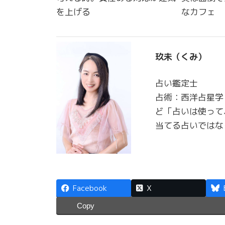
を上げる
なカフェ
玖未（くみ）
占い鑑定士
占術：西洋占星学
ど「占いは使って
当てる占いではな
Facebook
X
Copy