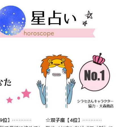
9位
】…………
☆
双子座
【
4位
】…………