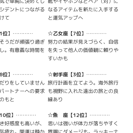
気で単純に決めてし
靴やイヤホンなどペア（対）に
シデントにつながる
なるアイテムを新たに入手する
けて
と運気アップへ
1位
】…………
☆
乙女座
【
7位
】…………
そうだが頑張り過ぎ
努力の結果が見えづらく、自信
し。有意義な時間を
を失って他人の価値観に頼りや
すいかも
8位
】…………
☆
射手座
【
3位
】…………
だりをしていません
旅行計画を立てよう。海外旅行
パートナーへの要求
も視野に入れた遠出の旅との良
のもと
縁あり
10位
】…………
☆
魚 座
【
12位
】…………
き好感度も高いが、
思いは強いが体力が落ちやすく
気疲れ。開運は静か
胃腸にダメージも。ラッキーナ