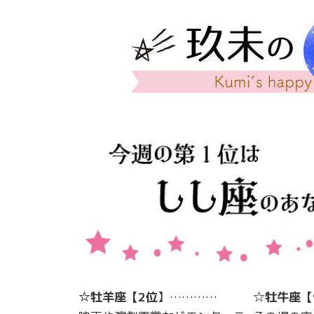
☆牡羊座【2位
】…………
☆
牡牛座
【