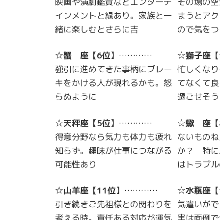
映画や演劇鑑賞などエンターテ
その場の空
インメントと縁あり。家族と一
まうとアク
緒に楽しむとさらに吉
ので気をつ
☆
蟹 座
【
6位
】…………
☆
獅子座
【
強引に進めてきた事柄にブレー
忙しくなり
キをかける人が現れるかも。怒
てなくて良
らぬように
過ごせそう
☆
天秤座
【
5位
】…………
☆
蠍 座
【
得意分野なら気力も体力も疲れ
ないものね
知らず。趣味が仕事につながる
か？ 特に
可能性あり
はトラブル
☆
山羊座
【
11位
】…………
☆
水瓶座
【
引き続きご先祖様との関わりを
気遣いがで
考える時。責任ある対応が運気
実は面倒で