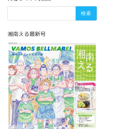
検
索:
湘南える最新号