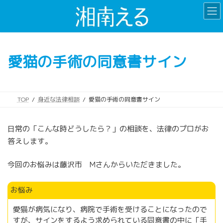
コ
ナ
ン
ビ
テ
ゲ
ン
ー
ツ
シ
愛猫の手術の同意書サイン
へ
ョ
ス
ン
キ
に
ッ
移
TOP
身近な法律相談
愛猫の手術の同意書サイン
プ
動
日常の「こんな時どうしたら？」の相談を、法律のプロがお
答えします。
今回のお悩みは藤沢市 Mさんからいただきました。
お悩み
愛猫が病気になり、病院で手術を受けることになったので
すが、サインをするよう求められている同意書の中に「手