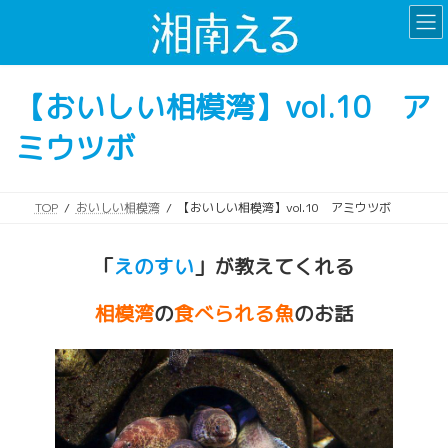
コ
ナ
ン
ビ
テ
ゲ
ン
ー
【おいしい相模湾】vol.10 ア
ツ
シ
へ
ョ
ミウツボ
ス
ン
キ
に
ッ
移
プ
動
TOP
おいしい相模湾
【おいしい相模湾】vol.10 アミウツボ
「
えのすい
」が教えてくれる
相模湾
の
食べられる魚
のお話