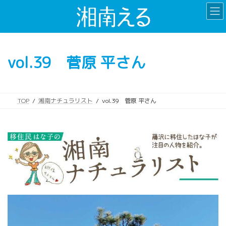
コ
ナ
ン
ビ
テ
ゲ
ン
ー
ツ
シ
vol.39 菅原 平さん
へ
ョ
ス
ン
キ
に
ッ
移
TOP
湘南ナチュラリスト
vol.39 菅原 平さん
プ
動