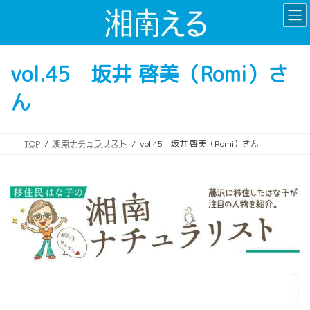
コ
ナ
ン
ビ
テ
ゲ
ン
ー
vol.45 坂井 啓美（Romi）さ
ツ
シ
へ
ョ
ん
ス
ン
キ
に
ッ
移
プ
動
TOP
湘南ナチュラリスト
vol.45 坂井 啓美（Romi）さん