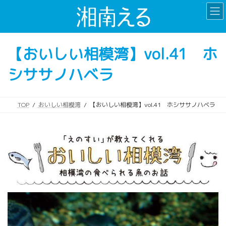
コ
ナ
ン
ビ
テ
ゲ
ン
ー
【おいしい相模湾】vol.41 ホ
ツ
シ
へ
ョ
シササノハベラ
ス
ン
キ
に
ッ
移
プ
動
TOP
おいしい相模湾
【おいしい相模湾】vol.41 ホシササノハベラ