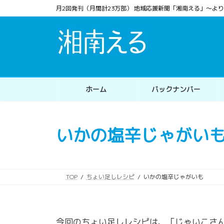
コ
ナ
月2回発刊（月間計23万部） 地域応援新聞「湘南える」〜
ン
ビ
テ
ゲ
ン
ー
ツ
シ
へ
ョ
ス
ン
ホーム
バックナンバー
キ
に
ッ
移
プ
動
いかの塩辛じゃがい
TOP
ちょい足しレシピ
いかの塩辛じゃがいも
今回のちょい足しレシピは、「じゃいこさ