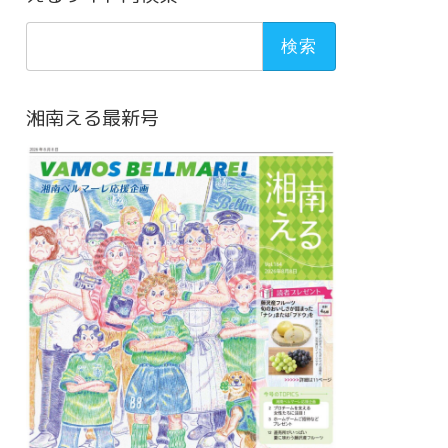
検
索:
湘南える最新号