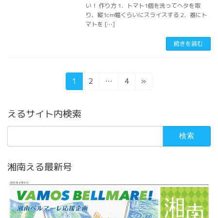
い！ 作り方 1．トマト1個を洗ってヘタを取
り、縦1cm幅くらいにスライスする 2．器にト
マトを […]
続きを読む
投
固
固
固
1
2
…
4
»
定
定
定
稿
ペ
ペ
ペ
えるサイト内検索
の
ー
ー
ー
ジ
ジ
ジ
ペ
検
索:
ー
ジ
湘南える最新号
送
り