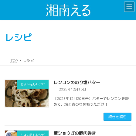
コ
ナ
ン
ビ
テ
ゲ
ン
ー
ツ
シ
レシピ
へ
ョ
ス
ン
キ
に
ッ
移
TOP
レシピ
プ
動
レンコンののり塩バター
ちょい足しレシピ
2025年12月16日
【2025年12月20日号】バターでレンコンを炒
めて、塩と青のりを振っただけ！
続きを読む
葉ショウガの豚肉巻き
ちょい足しレシピ