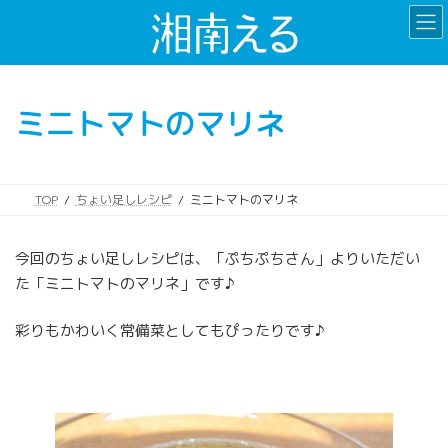
コ
ナ
ン
ビ
テ
ゲ
ン
ー
ツ
シ
ミニトマトのマリネ
へ
ョ
ス
ン
キ
に
ッ
移
TOP
ちょい足しレシピ
ミニトマトのマリネ
プ
動
今回のちょい足しレシピは、「ぷちぷちさん」よりいただい
た「ミニトマトのマリネ」です♪
彩りもかわいく常備菜としてもぴったりです♪