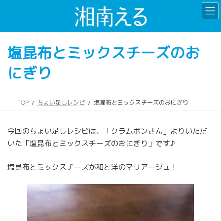
コ
ナ
ン
ビ
テ
ゲ
ン
ー
塩昆布とミックスチーズのお
ツ
シ
へ
ョ
にぎり
ス
ン
キ
に
ッ
移
プ
動
TOP
ちょい足しレシピ
塩昆布とミックスチーズのおにぎり
今回のちょい足しレシピは、「クラムボンさん」よりいただ
いた「塩昆布とミックスチーズのおにぎり」です♪
塩昆布とミックスチーズが和と洋のマリアージュ！