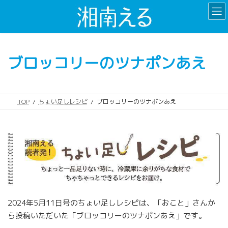
コ
ナ
ン
ビ
テ
ゲ
ン
ー
ツ
シ
ブロッコリーのツナポンあえ
へ
ョ
ス
ン
キ
に
ッ
移
TOP
ちょい足しレシピ
ブロッコリーのツナポンあえ
プ
動
2024年5月11日号のちょい足しレシピは、「おこと」さんか
ら投稿いただいた「ブロッコリーのツナポンあえ」です。