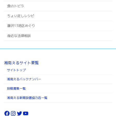
食のトビラ
ちょい足しレシピ
藤沢13地区めぐり
身近な法律相談
湘南えるサイト要覧
サイトトップ
湘南えるバックナンバー
投稿募集一覧
湘南える新聞設置協力店一覧
Facebook
Instagram
Twitter
YouTube