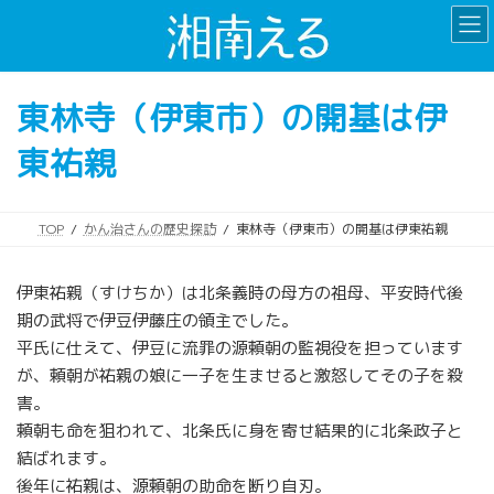
コ
ナ
ン
ビ
テ
ゲ
ン
ー
東林寺（伊東市）の開基は伊
ツ
シ
へ
ョ
東祐親
ス
ン
キ
に
ッ
移
プ
動
TOP
かん治さんの歴史探訪
東林寺（伊東市）の開基は伊東祐親
伊東祐親（すけちか）は北条義時の母方の祖母、平安時代後
期の武将で伊豆伊藤庄の領主でした。
平氏に仕えて、伊豆に流罪の源頼朝の監視役を担っています
が、頼朝が祐親の娘に一子を生ませると激怒してその子を殺
害。
頼朝も命を狙われて、北条氏に身を寄せ結果的に北条政子と
結ばれます。
後年に祐親は、源頼朝の助命を断り自刃。