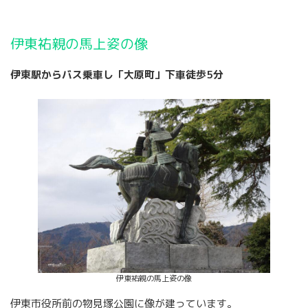
伊東祐親の馬上姿の像
伊東駅からバス乗車し「大原町」下車徒歩5分
伊東祐親の馬上姿の像
伊東市役所前の物見塚公園に像が建っています。