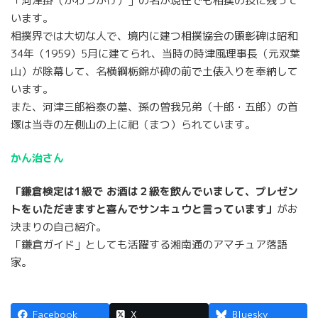
「河津掛（かわづかけ）」の名が現在でも相撲の技に残って
います。
相撲界では大切な人で、境内に建つ相撲協会の顕彰碑は昭和
34年（1959）5月に建てられ、当時の時津風理事長（元双葉
山）が除幕して、名横綱栃錦が碑の前で土俵入りを奉納して
います。
また、河津三郎裕泰の墓、孫の曽我兄弟（十郎・五郎）の首
塚は当寺の左側山の上に祀（まつ）られています。
かん治さん
「鎌倉検定は1級で お酒は２級を飲んでいまして、プレゼン
トをいただきますと喜んでサンキュウと言っています」
がお
決まりの自己紹介。
「鎌倉ガイド」としても活躍する湘南通のアマチュア落語
家。
Facebook
X
Bluesky