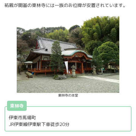
祐親が開基の東林寺には一族のお位牌が安置されています。
東林寺の本堂
東林寺
伊東市馬場町
JR伊東線伊東駅下車徒歩20分