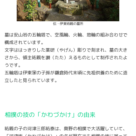
伝・伊東祐親の墓所
墓は安山岩の五輪塔で、空風輪、火輪、地輪の組み合わせで
構成されています。
文字ははっきりした薬研（やげん）彫りで刻まれ、墓の大き
さから、領主祐親を讃（たた）えるものとして制作されたよ
うです。
五輪塔は伊東家の子孫が鎌倉時代末頃に先祖供養のために造
立したと見られています。
相撲の技の「かわづかけ」の由来
祐親の子の河津三郎祐泰は、奥野の相撲で大活躍していて、