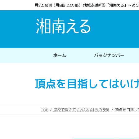
コ
ナ
月2回発刊（月間計23万部） 地域応援新聞「湘南える」〜
ン
ビ
テ
ゲ
ン
ー
ツ
シ
へ
ョ
ス
ン
ホーム
バックナンバー
キ
に
ッ
移
プ
動
頂点を目指してはい
TOP
学校で教えてくれない社会の授業
頂点を目指し