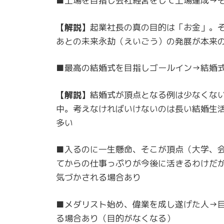
■上場を目指し会社経営をして上場達成→
【解説】
起業社長の真の目的は「お金」。
あとの未来永劫（えいごう）の発展が本来
■最高の結婚式を目指しゴールイン→結婚
【解説】
結婚式が頂点となる例は少なくな
中。考えなければいけないのは長い結婚生
多い
■入るのに一生懸命、そこが頂点（大学、
てからの仕事っぷりが今後に活きるわけだ
気づかされる場合あり
■メダリスト始め、偉業を成し遂げた人→
る場合あり（目的がなくなる）