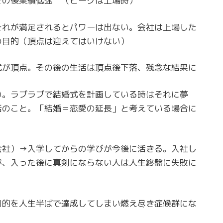
その後業績低迷 （ピークは上場時）
それが満足されるとパワーは出ない。会社は上場した
の目的（頂点は迎えてはいけない）
式が頂点。その後の生活は頂点後下落、残念な結果に
い。ラブラブで結婚式を計画している時はそれに夢
活のこと。「結婚＝恋愛の延長」と考えている場合に
会社）→入学してからの学びが今後に活きる。入社し
が、入った後に真剣にならない人は人生終盤に失敗に
目的を人生半ばで達成してしまい燃え尽き症候群にな