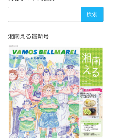
検
索:
湘南える最新号