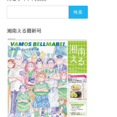
検
索:
湘南える最新号