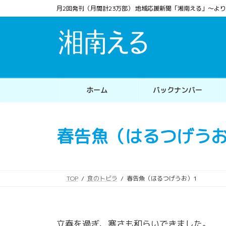
コ
ナ
月2回発刊（月間計23万部） 地域応援新聞「湘南える」〜
ン
ビ
テ
ゲ
ン
ー
ツ
シ
へ
ョ
ス
ン
ホーム
バックナンバー
キ
に
ッ
移
プ
動
春告魚（はるつげうお
TOP
食のトビラ
春告魚（はるつげうお）1
立春を過ぎ、寒さも和らいできました。