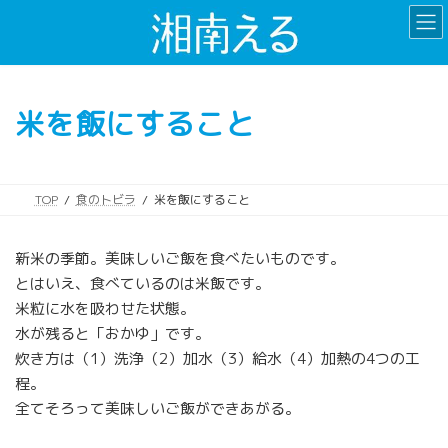
コ
ナ
ン
ビ
テ
ゲ
ン
ー
ツ
シ
米を飯にすること
へ
ョ
ス
ン
キ
に
ッ
移
TOP
食のトビラ
米を飯にすること
プ
動
新米の季節。美味しいご飯を食べたいものです。
とはいえ、食べているのは米飯です。
米粒に水を吸わせた状態。
水が残ると「おかゆ」です。
炊き方は（1）洗浄（2）加水（3）給水（4）加熱の4つの工
程。
全てそろって美味しいご飯ができあがる。