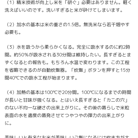
（1）精米技術が向上し米を「研ぐ」必要はありません。軽く
洗えばいいのです。洗いすぎると米が砕けてしまいます。
（2）加水の基本は米の重さの1.5倍。無洗米なら若干増やす
必要も。
（3）水を吸うから柔らかくなる。完全に吸水するのに約2時
間。約50％が吸水される30分間は維持したい。長すぎるとま
ずくなるとの報告も。もちろん水温で変わります。この工程
を省略できるのが自動炊飯器。「炊飯」ボタンを押すと15分
間40℃での吸水工程が始まります。
（4）加熱の基本は100℃で20分間。100℃になるまでの時間
が長いと甘味が強くなる。とはいえ長すぎると「カニの穴」
のない不均一な硬さの出来上がりに。その後の蒸らしで米粒
表面の水を適度の蒸発させてつやつやの弾力の出来上がり
に。
美味しいと有名なお米が美味しいご飯になるには炊き方が大