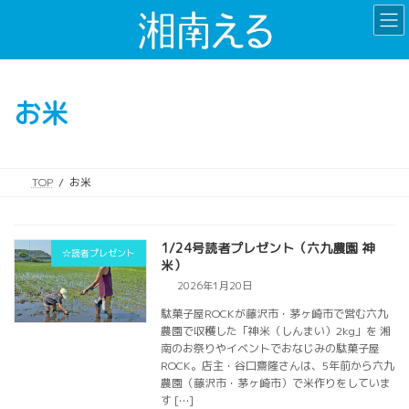
コ
ナ
ン
ビ
テ
ゲ
ン
ー
ツ
シ
お米
へ
ョ
ス
ン
キ
に
ッ
移
TOP
お米
プ
動
1/24号読者プレゼント（六九農園 神
☆読者プレゼント
米）
2026年1月20日
駄菓子屋ROCKが藤沢市・茅ヶ崎市で営む六九
農園で収穫した「神米（しんまい）2kg」を 湘
南のお祭りやイベントでおなじみの駄菓子屋
ROCK。店主・谷口齋隆さんは、5年前から六九
農園（藤沢市・茅ヶ崎市）で米作りをしていま
す […]