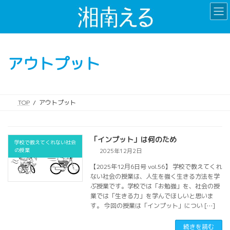
コ
ナ
ン
ビ
テ
ゲ
ン
ー
ツ
シ
アウトプット
へ
ョ
ス
ン
キ
に
ッ
移
TOP
アウトプット
プ
動
「インプット」は何のため
学校で教えてくれない社会
の授業
2025年12月2日
【2025年12月6日号 vol.56】 学校で教えてくれ
ない社会の授業は、人生を強く生きる方法を学
ぶ授業です。学校では「お勉強」を、社会の授
業では「生きる力」を学んでほしいと思いま
す。 今回の授業は「インプット」につい […]
続きを読む