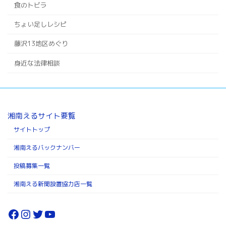
食のトビラ
ちょい足しレシピ
藤沢13地区めぐり
身近な法律相談
湘南えるサイト要覧
サイトトップ
湘南えるバックナンバー
投稿募集一覧
湘南える新聞設置協力店一覧
Facebook
Instagram
Twitter
YouTube