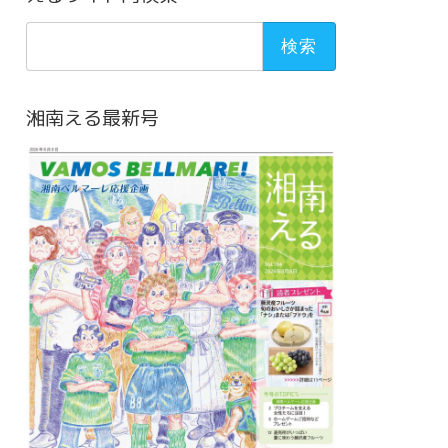
検
索:
湘南える最新号