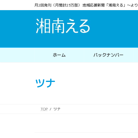
コ
ナ
月2回発刊（月間計23万部） 地域応援新聞「湘南える」〜
ン
ビ
テ
ゲ
ン
ー
ツ
シ
へ
ョ
ス
ン
ホーム
バックナンバー
キ
に
ッ
移
プ
動
ツナ
TOP
ツナ