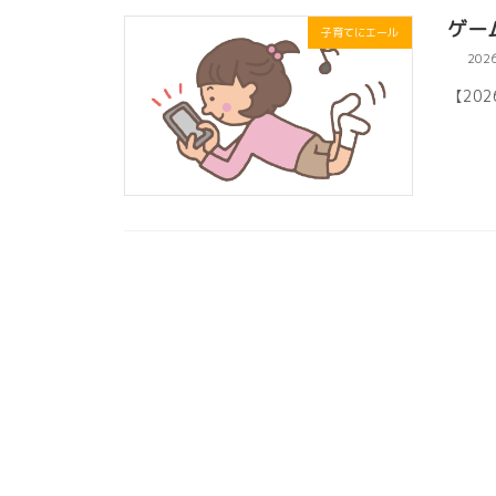
ゲー
子育てにエール
202
【20