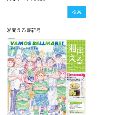
検
索:
湘南える最新号