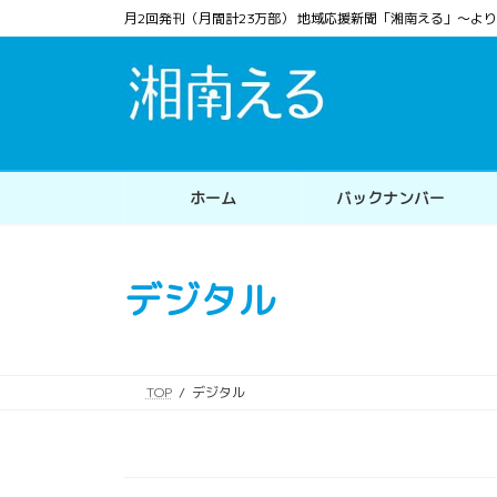
コ
ナ
月2回発刊（月間計23万部） 地域応援新聞「湘南える」〜
ン
ビ
テ
ゲ
ン
ー
ツ
シ
へ
ョ
ス
ン
ホーム
バックナンバー
キ
に
ッ
移
プ
動
デジタル
TOP
デジタル