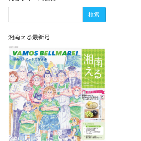
検
索:
湘南える最新号