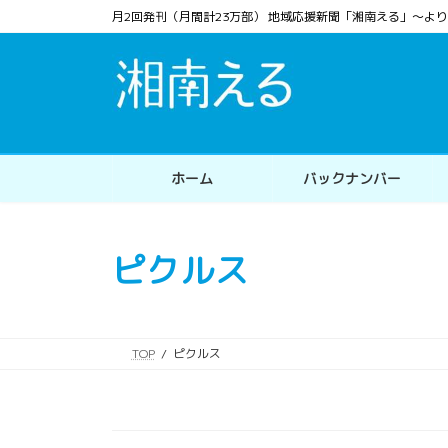
コ
ナ
月2回発刊（月間計23万部） 地域応援新聞「湘南える」〜
ン
ビ
テ
ゲ
ン
ー
ツ
シ
へ
ョ
ス
ン
ホーム
バックナンバー
キ
に
ッ
移
プ
動
ピクルス
TOP
ピクルス