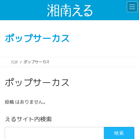
コ
ナ
ン
ビ
テ
ゲ
ン
ー
ツ
シ
ポップサーカス
へ
ョ
ス
ン
キ
に
ッ
移
TOP
ポップサーカス
プ
動
ポップサーカス
投稿 はありません。
えるサイト内検索
検
索: