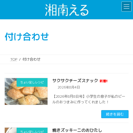
コ
ナ
ン
ビ
テ
ゲ
ン
ー
ツ
シ
付け合わせ
へ
ョ
ス
ン
キ
に
ッ
移
TOP
付け合わせ
プ
動
サクサクチーズスナック
新着!!
ちょい足しレシピ
2026年8月4日
【2026年8月8日号】小学生の息子が私のビー
ルのおつまみに作ってくれました！
続きを読む
焼きズッキーニのおひたし
ちょい足しレシピ