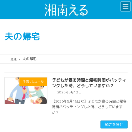
コ
ナ
ン
ビ
テ
ゲ
ン
ー
ツ
シ
夫の帰宅
へ
ョ
ス
ン
キ
に
ッ
移
TOP
夫の帰宅
プ
動
子どもが寝る時間と帰宅時間がバッティ
子育てにエール
ングした時、どうしていますか？
2026年5月12日
【2026年5月16日号】子どもが寝る時間と帰宅
時間がバッティングした時、どうしています
か？
続きを読む