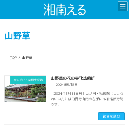
コ
ナ
ン
ビ
テ
ゲ
ン
ー
ツ
シ
山野草
へ
ョ
ス
ン
キ
に
ッ
移
TOP
山野草
プ
動
山野草の花の寺“松嶺院”
かん治さんの歴史探訪
2024年5月8日
【2024年5月11日号】山ノ内・松嶺院（しょう
れいいん）は円覚寺山門の左手にある塔頭寺院
です。
続きを読む