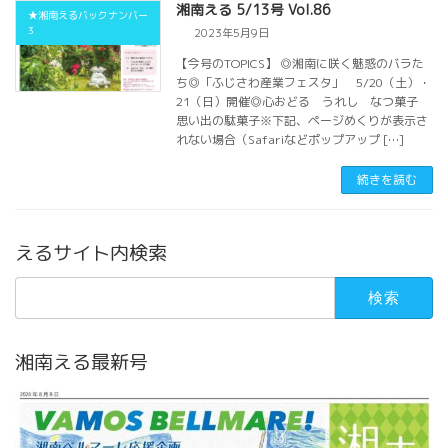
湘南える 5/13号 Vol.86
★湘南えるバックナンバー
3
2023年5月9日
【今号のTOPICS】 ◎湘南に咲く魅惑のバラた
ち◎「ふじさわ産業フェスタ」 5/20（土）・
21（日）開催◎心おどる うれし なつ菓子
思い出の駄菓子※下記、ページめくりが表示さ
れない場合（Safariなどポップアップ […]
続きを読む
えるサイト内検索
検
索:
湘南える最新号