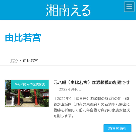
コ
ナ
ン
ビ
テ
ゲ
ン
ー
ツ
シ
由比若宮
へ
ョ
ス
ン
キ
に
ッ
移
TOP
由比若宮
プ
動
元八幡（由比若宮）は源頼義の創建です
かん治さんの歴史探訪
2022年9月6日
【2022年9月10日号】源頼朝の5代前の祖・頼
義が山城国（現在の京都府）の石清水八幡宮に
戦勝を祈願して前九年合戦で奥羽の豪族安倍氏
を討ちます。
続きを読む