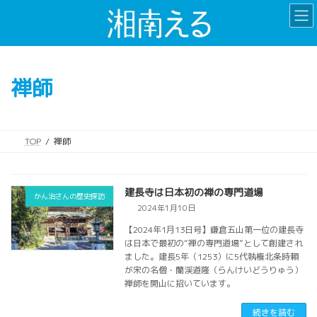
コ
ナ
ン
ビ
テ
ゲ
ン
ー
ツ
シ
禅師
へ
ョ
ス
ン
キ
に
ッ
移
TOP
禅師
プ
動
建長寺は日本初の禅の専門道場
かん治さんの歴史探訪
2024年1月10日
【2024年1月13日号】鎌倉五山第一位の建長寺
は日本で最初の“禅の専門道場”として創建され
ました。建長5年（1253）に5代執権北条時頼
が宋の名僧・蘭渓道隆（らんけいどうりゅう）
禅師を開山に招いています。
続きを読む