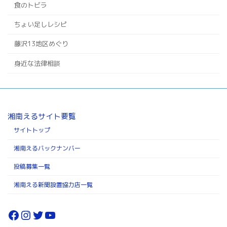
食のトビラ
ちょい足しレシピ
藤沢13地区めぐり
身近な法律相談
湘南えるサイト要覧
サイトトップ
湘南えるバックナンバー
投稿募集一覧
湘南える新聞設置協力店一覧
Facebook
Instagram
Twitter
YouTube