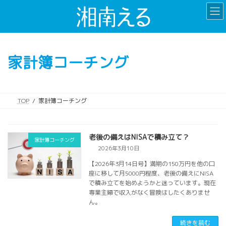
コ
ナ
ン
ビ
テ
ゲ
ン
ー
ツ
シ
家計簿コーチング
へ
ョ
ス
ン
キ
に
ッ
移
TOP
家計簿コーチング
プ
動
老後の備えはNISAで積み立て？
家計簿コーチング
2026年3月10日
【2026年3月14日号】満期の150万円を他の口
座に移して月5000円程度、老後の備えにNISA
で積み立てを始めようかと迷っています。現在
専業主婦で収入がなく冒険はしたくありませ
ん。
続きを読む