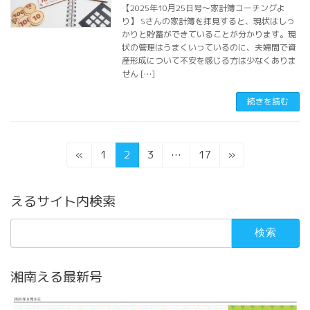
【2025年10月25日号～家計簿コーチングよ
り】 Sさんの家計簿を拝見すると、現状はしっ
かりと貯蓄ができていることが分かります。現
状の管理はうまくいっているのに、夫婦間で資
産形成について不安を感じる方は少なくありま
せん […]
続きを読む
投
固
固
固
固
«
1
2
3
…
17
»
定
定
定
定
稿
ペ
ペ
ペ
ペ
えるサイト内検索
の
ー
ー
ー
ー
ジ
ジ
ジ
ジ
ペ
検
索:
ー
ジ
湘南える最新号
送