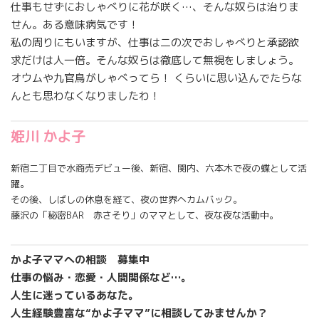
仕事もせずにおしゃべりに花が咲く…、そんな奴らは治りま
せん。ある意味病気です！
私の周りにもいますが、仕事は二の次でおしゃべりと承認欲
求だけは人一倍。そんな奴らは徹底して無視をしましょう。
オウムや九官鳥がしゃべってら！ くらいに思い込んでたらな
んとも思わなくなりましたわ！
姫川 かよ子
新宿二丁目で水商売デビュー後、新宿、関内、六本木で夜の蝶として活
躍。
その後、しばしの休息を経て、夜の世界へカムバック。
藤沢の「秘密BAR 赤さそり」のママとして、夜な夜な活動中。
かよ子ママへの相談 募集中
仕事の悩み・恋愛・人間関係など…。
人生に迷っているあなた。
人生経験豊富な“かよ子ママ”に相談してみませんか？