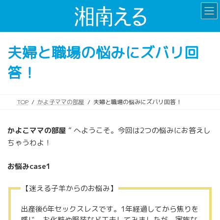
コ
ナ
ン
ビ
テ
ゲ
ン
ー
夫婦と職場の悩みにズバリ回
ツ
シ
へ
ョ
答！
ス
ン
キ
に
ッ
移
プ
動
TOP
かよ子ママの部屋
夫婦と職場の悩みにズバリ回答！
かよこママの部屋
” へようこそ。今回は2つの悩みにお答えし
ちゃうわよ！
お悩みcase1
【迷える子羊からのお悩み】
出産後6年セックスレスです。1年経過してから焦りを
感じ、お化粧や服装など工夫してみましたが、家族な