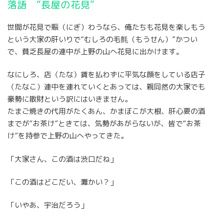
落語 “長屋の花見”
世間が花見で賑（にぎ）わうなら、俺たちも花見を楽しもう
という大家の肝いりで“むしろの毛氈（もうせん）”かつい
で、貧乏長屋の連中が上野の山へ花見に出かけます。
なにしろ、店（たな）賃を払わずに平気な顔をしている店子
（たなこ）連中を連れていくとあっては、親同然の大家でも
豪勢に散財という訳にはいきません。
たまご焼きの代用がたくあん、かまぼこが大根、肝心要の酒
までが“お茶け”ときては、気勢があがらないが、皆で“お茶
け”を持参で上野の山へやってきた。
「大家さん、この酒は渋口だね」
「この酒はどこだい、灘かい？」
「いやあ、宇治だろう」