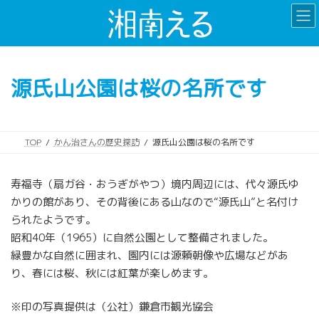
コ
ナ
ン
ビ
テ
ゲ
ン
ー
ツ
シ
源氏山公園は桜の名所です
へ
ョ
ス
ン
キ
に
ッ
移
TOP
かん治さんの歴史探訪
源氏山公園は桜の名所です
プ
動
寿福寺（扇ガ谷・おうぎがやつ）境内周辺には、代々源氏ゆ
かりの館があり、その背後にある山なので“源氏山”と名付け
られたようです。
昭和40年（1965）に自然公園として整備されました。
緑豊かな自然に囲まれ、園内には源頼朝像や広場などがあ
り、春には桜、秋には紅葉が楽しめます。
※印の写真提供は（公社）鎌倉市観光協会