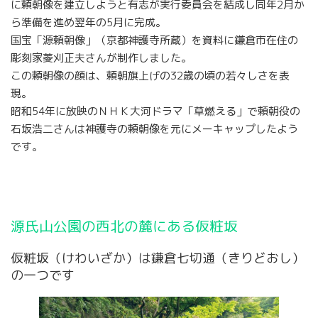
に頼朝像を建立しようと有志が実行委員会を結成し同年2月か
ら準備を進め翌年の5月に完成。
国宝「源頼朝像」（京都神護寺所蔵）を資料に鎌倉市在住の
彫刻家菱刈正夫さんが制作しました。
この頼朝像の顔は、頼朝旗上げの32歳の頃の若々しさを表
現。
昭和54年に放映のＮＨＫ大河ドラマ「草燃える」で頼朝役の
石坂浩二さんは神護寺の頼朝像を元にメーキャップしたよう
です。
源氏山公園の西北の麓にある仮粧坂
仮粧坂（けわいざか）は鎌倉七切通（きりどおし）
の一つです