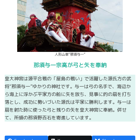
人形山車“那須与一”
那須与一宗高が弓と矢を奉納
皇大神宮は源平合戦の「屋島の戦い」で活躍した源氏方の武
将“那須与一”ゆかりの神社です。与一は弓の名手で、海辺か
ら海上に浮かぶ平家方の船に矢を放ち、見事に的の扇を打ち
落とし、成功に勢いづいた源氏は平家に勝利します。与一は
扇を射た時に使った弓と残りの矢を皇大神宮に奉納。併せ
て、所領の那須野百石を寄進しています。