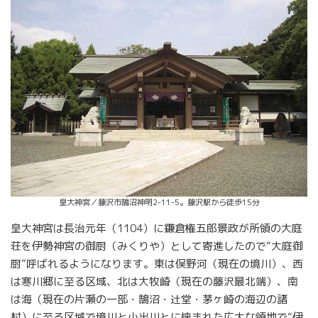
皇大神宮／藤沢市鵠沼神明2-11-5。藤沢駅から徒歩15分
皇大神宮は長治元年（1104）に鎌倉権五郎景政が所領の大庭
荘を伊勢神宮の御厨（みくりや）として寄進したので“大庭御
厨”呼ばれるようになります。東は俣野河（現在の境川）、西
は寒川郷に至る区域、北は大牧崎（現在の藤沢最北端）、南
は海（現在の片瀬の一部・鵠沼・辻堂・茅ヶ崎の海辺の諸
村）に至る区域で境川と小出川とに挟まれた広大な領地で“伊