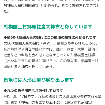
勢神領大庭御厨総鎮守”と定められ、あつく崇敬されてきまし
た。
相模國土甘郷総社皇大神宮と称しています
◆第60代醍醐天皇の御代にこの地域の総社に列せられます
第60代醍醐天皇の御代（みよ）、延喜式が奉られたころに、
奈良時代以来現在の藤沢市の内、藤沢・西富・大鋸・鵠沼・
辻堂などの各地を合わせてとなえられていた相模國土甘郷
（とかみごう）の総社に列せられ、この時以来、相模國土甘
郷総社皇大神宮と称しています。
例祭には人形山車が繰り出します
◆九つの氏子町内会が製作しています
例祭は8月17日です。九基の盛装した人形山車が参進する光景
は圧巻で「神奈川のおまつり五十選」に選定され昭和63年