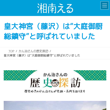
コ
ナ
ン
ビ
テ
ゲ
ン
ー
皇大神宮（藤沢）は“大庭御厨
ツ
シ
へ
ョ
総鎮守”と呼ばれていました
ス
ン
キ
に
ッ
移
プ
動
TOP
かん治さんの歴史探訪
皇大神宮（藤沢）は“大庭御厨総鎮守”と呼ばれていました