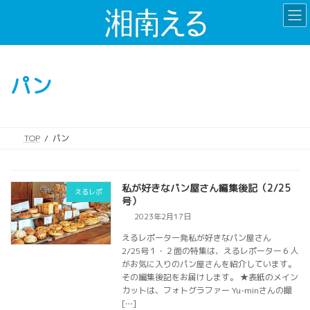
コ
ナ
ン
ビ
テ
ゲ
ン
ー
ツ
シ
パン
へ
ョ
ス
ン
キ
に
ッ
移
TOP
パン
プ
動
私が好きなパン屋さん編集後記（2/25
えるレポ
号）
2023年2月17日
えるレポーター発私が好きなパン屋さん
2/25号１・２面の特集は、えるレポーター６人
がお気に入りのパン屋さんを紹介しています。
その編集後記をお届けします。 ★表紙のメイン
カットは、フォトグラファー Yu-minさんの撮
[…]