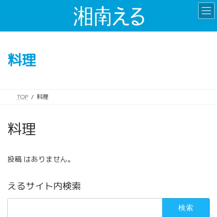
コ
ナ
ン
ビ
テ
ゲ
ン
ー
ツ
シ
料理
へ
ョ
ス
ン
キ
に
ッ
移
TOP
料理
プ
動
料理
投稿 はありません。
えるサイト内検索
検
索: