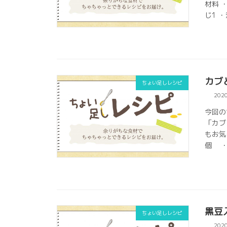
材料 
じ1 ・
カブ
ちょい足しレシピ
202
今回の
「カブ
もお気
個 ・
黒豆
ちょい足しレシピ
202