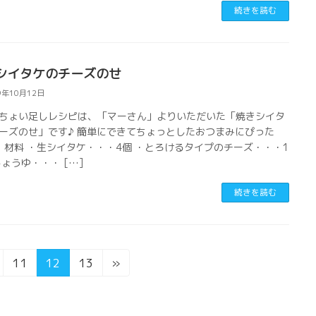
続きを読む
シイタケのチーズのせ
9年10月12日
ちょい足しレシピは、「マーさん」よりいただいた「焼きシイタ
ーズのせ」です♪ 簡単にできてちょっとしたおつまみにぴった
材料 ・生シイタケ・・・4個 ・とろけるタイプのチーズ・・・1
しょうゆ・・・ […]
続きを読む
固
固
固
11
12
13
»
定
定
定
ペ
ペ
ペ
ー
ー
ー