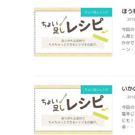
ほう
ちょい足しレシピ
201
今回の
ん草と
かがで
ーン・・
いか
ちょい足しレシピ
201
今回の
塩辛じ
にも！
辛・・