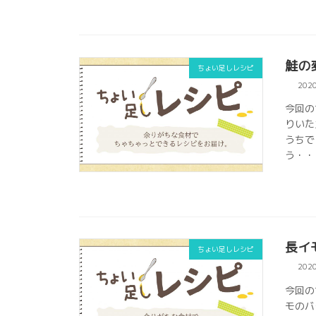
鮭の
ちょい足しレシピ
202
今回の
りいた
うちで
う・・
長イ
ちょい足しレシピ
202
今回の
モのバ