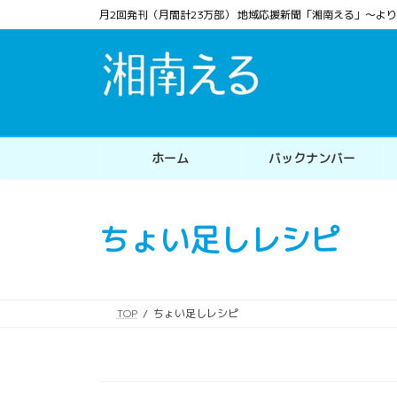
コ
ナ
月2回発刊（月間計23万部） 地域応援新聞「湘南える」〜
ン
ビ
テ
ゲ
ン
ー
ツ
シ
へ
ョ
ス
ン
ホーム
バックナンバー
キ
に
ッ
移
プ
動
ちょい足しレシピ
TOP
ちょい足しレシピ