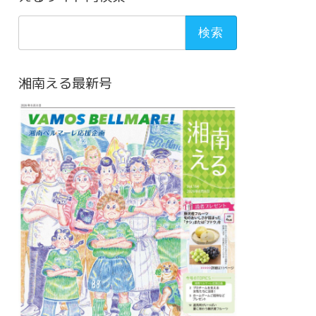
検
索:
湘南える最新号